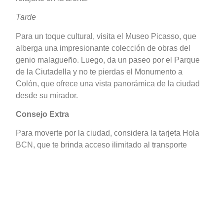
Tarde
Para un toque cultural, visita el Museo Picasso, que
alberga una impresionante colección de obras del
genio malagueño. Luego, da un paseo por el Parque
de la Ciutadella y no te pierdas el Monumento a
Colón, que ofrece una vista panorámica de la ciudad
desde su mirador.
Consejo Extra
Para moverte por la ciudad, considera la tarjeta Hola
BCN, que te brinda acceso ilimitado al transporte
público durante 48 horas.
Barcelona es una ciudad llena de vida, cultura y
belleza, y estas recomendaciones te permitirán
aprovechar al máximo tu breve estancia. Así que,
¡vive cada momento al máximo y sumérgete en la